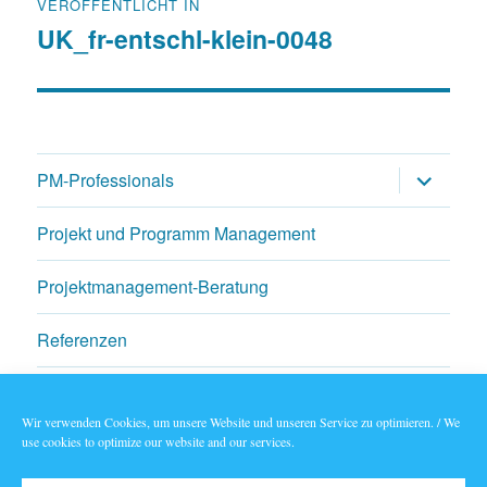
VERÖFFENTLICHT IN
UK_fr-entschl-klein-0048
Untermen
PM-Professionals
öffnen
Projekt und Programm Management
Projektmanagement-Beratung
Referenzen
Aktuelles & Blogs
Wir verwenden Cookies, um unsere Website und unseren Service zu optimieren. / We
use cookies to optimize our website and our services.
Termin buchen